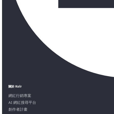
關於 Kolr
網紅行銷專案
AI 網紅搜尋平台
創作者計畫