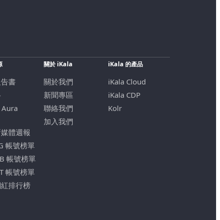
源
關於 iKala
iKala 的產品
報告書
關於我們
iKala Cloud
格
新聞專區
iKala CDP
 Aura
聯絡我們
Kolr
加入我們
新媒體週報
IG 帳號榜單
FB 帳號榜單
YT 帳號榜單
網紅排行榜