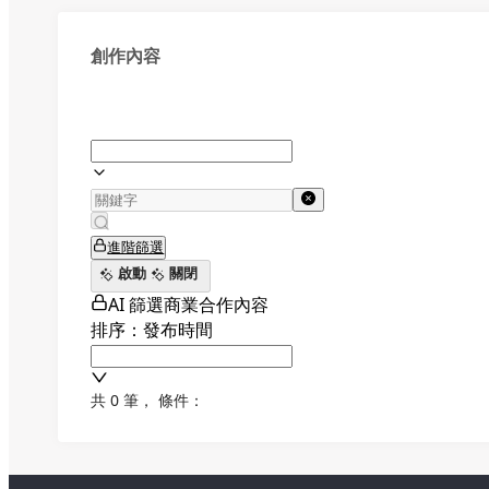
創作內容
進階篩選
啟動
關閉
AI 篩選商業合作內容
排序：發布時間
共 0 筆
，
條件：