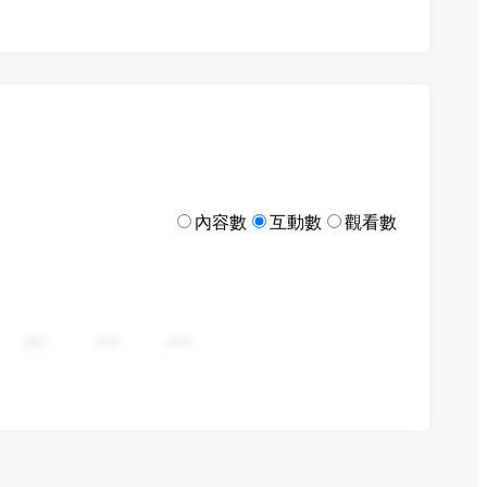
內容數
互動數
觀看數
282
376
470