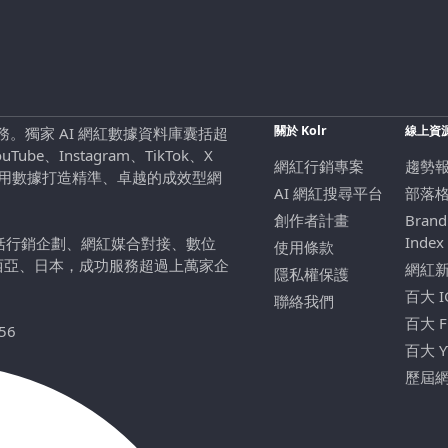
關於 Kolr
線上資
行銷服務。獨家 AI 網紅數據資料庫囊括超
be、Instagram、TikTok、X
網紅行銷專案
趨勢
，用數據打造精準、卓越的成效型網
AI 網紅搜尋平台
部落
創作者計畫
Brand
Index
包括行銷企劃、網紅媒合對接、數位
使用條款
西亞、日本，成功服務超過上萬家企
網紅
隱私權保護
百大 
聯絡我們
百大 
56
百大 
歷屆