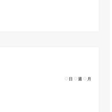
日
週
月