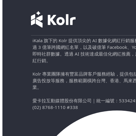
iKala 旗下的 Kolr 提供頂尖的 AI 數據化網紅
過 3 億筆跨國網紅名單，以及破億筆 Facebook、YouTu
即時社群數據。透過 AI 技術達成最佳化網紅推薦
紅行銷。
Kolr 專業團隊擁有豐富品牌客戶服務經驗，提供
廣告投放等服務，服務範圍橫跨台灣、香港、馬來
業。
愛卡拉互動媒體股份有限公司
｜
統一編號：533424
(02) 8768-1110 #338