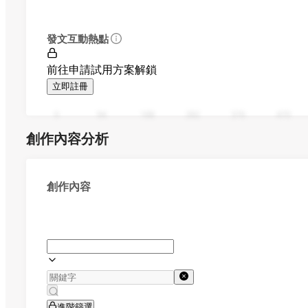
發文互動熱點
前往申請試用方案解鎖
立即註冊
0
94
188
282
376
470
創作內容分析
創作內容
進階篩選