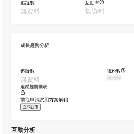
追蹤數
互動率
無資料
無資料
成長趨勢分析
追蹤數
漲粉數
無資料
28,830
追蹤趨勢圖表
前往申請試用方案解鎖
立即註冊
互動分析