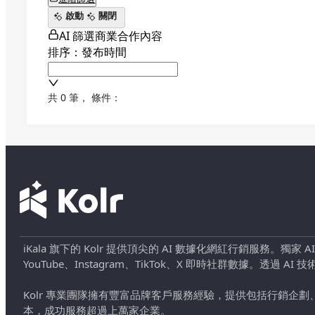
啟動
關閉
AI 篩選商業合作內容
排序：發布時間
共 0 筆
，
條件：
iKala 旗下的 Kolr 提供頂尖的 AI 數據化網紅行銷服務。獨家
YouTube、Instagram、TikTok、X 即時社群數據。
Kolr 專業團隊擁有豐富品牌客戶服務經驗，提供包括行銷
本，成功服務超過上萬家企業。