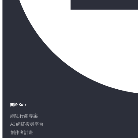
關於 Kolr
網紅行銷專案
AI 網紅搜尋平台
創作者計畫