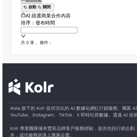
啟動
關閉
AI 篩選商業合作內容
排序：發布時間
共 0 筆
，
條件：
iKala 旗下的 Kolr 提供頂尖的 AI 數據化網紅行銷服務。獨家
YouTube、Instagram、TikTok、X 即時社群數據。
Kolr 專業團隊擁有豐富品牌客戶服務經驗，提供包括行銷
本，成功服務超過上萬家企業。