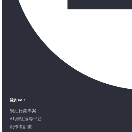
關於 Kolr
網紅行銷專案
AI 網紅搜尋平台
創作者計畫