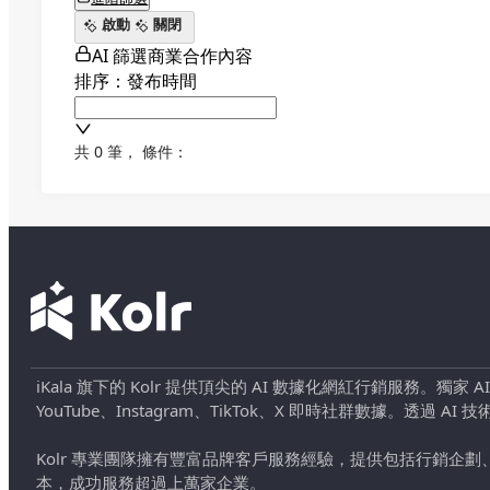
啟動
關閉
AI 篩選商業合作內容
排序：發布時間
共 0 筆
，
條件：
iKala 旗下的 Kolr 提供頂尖的 AI 數據化網紅行銷服務。獨家
YouTube、Instagram、TikTok、X 即時社群數據。
Kolr 專業團隊擁有豐富品牌客戶服務經驗，提供包括行銷
本，成功服務超過上萬家企業。