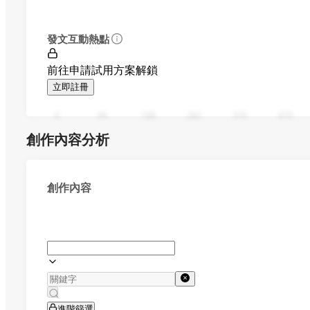
發文互動熱點
前往申請試用方案解鎖
立即註冊
0
94
188
282
376
470
創作內容分析
創作內容
進階篩選