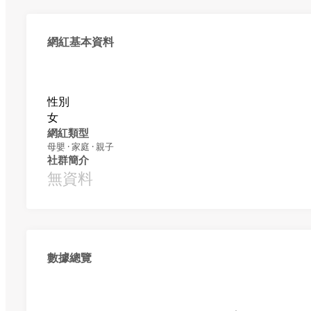
網紅基本資料
性別
女
網紅類型
母嬰 · 家庭 · 親子
社群簡介
無資料
數據總覽