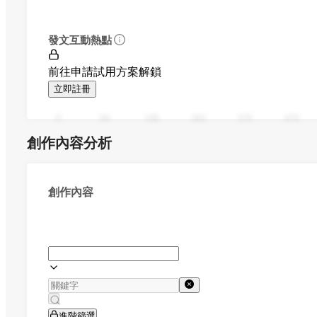
發文互動熱點
前往申請試用方案解鎖
立即註冊
0
94
188
282
376
470
創作內容分析
創作內容
進階篩選