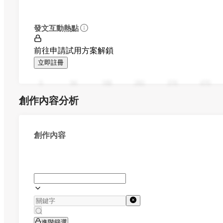
發文互動熱點
前往申請試用方案解鎖
立即註冊
0
94
188
282
376
470
創作內容分析
創作內容
進階篩選