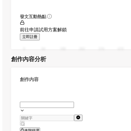
發文互動熱點
前往申請試用方案解鎖
立即註冊
0
94
188
282
376
470
創作內容分析
創作內容
進階篩選