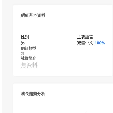
網紅基本資料
性別
主要語言
男
繁體中文
100%
網紅類型
無
社群簡介
無資料
成長趨勢分析