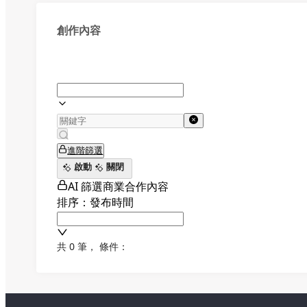
創作內容
進階篩選
啟動
關閉
AI 篩選商業合作內容
排序：發布時間
共 0 筆
，
條件：