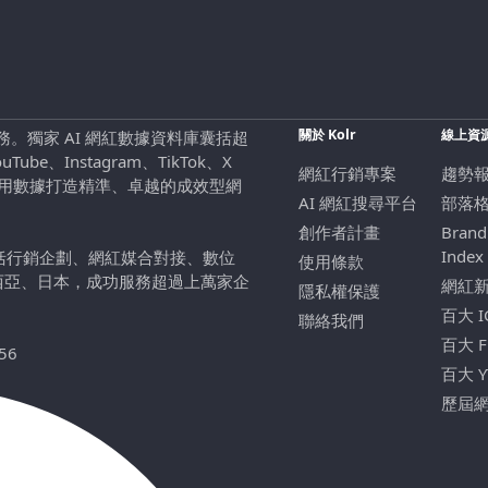
關於 Kolr
線上資
行銷服務。獨家 AI 網紅數據資料庫囊括超
be、Instagram、TikTok、X
網紅行銷專案
趨勢
，用數據打造精準、卓越的成效型網
AI 網紅搜尋平台
部落
創作者計畫
Brand
Index
包括行銷企劃、網紅媒合對接、數位
使用條款
西亞、日本，成功服務超過上萬家企
網紅
隱私權保護
百大 
聯絡我們
百大 
56
百大 
歷屆