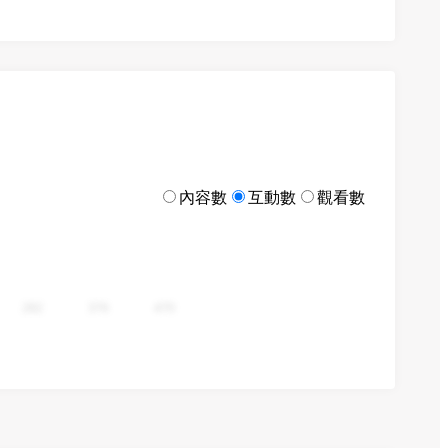
內容數
互動數
觀看數
282
376
470