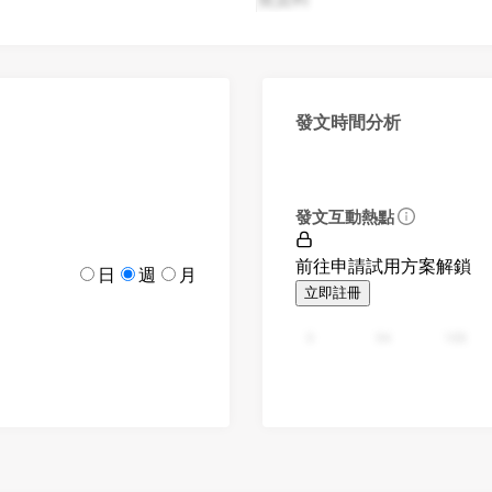
發文時間分析
發文互動熱點
前往申請試用方案解鎖
日
週
月
立即註冊
0
94
188