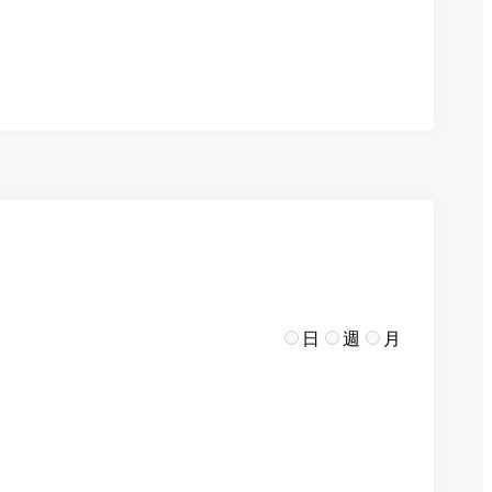
日
週
月