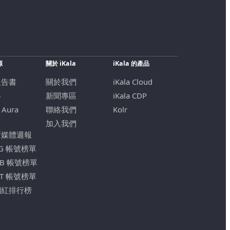
源
關於 iKala
iKala 的產品
報告書
關於我們
iKala Cloud
格
新聞專區
iKala CDP
 Aura
聯絡我們
Kolr
加入我們
新媒體週報
IG 帳號榜單
FB 帳號榜單
YT 帳號榜單
網紅排行榜