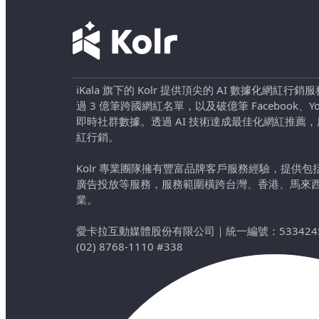
iKala 旗下的 Kolr 提供頂尖的 AI 數據化網紅
過 3 億筆跨國網紅名單，以及破億筆 Facebook、YouTu
即時社群數據。透過 AI 技術達成最佳化網紅推薦
紅行銷。
Kolr 專業團隊擁有豐富品牌客戶服務經驗，提供
廣告投放等服務，服務範圍橫跨台灣、香港、馬來
業。
愛卡拉互動媒體股份有限公司
｜
統一編號：533424
(02) 8768-1110 #338