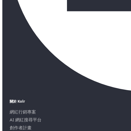
關於 Kolr
網紅行銷專案
AI 網紅搜尋平台
創作者計畫