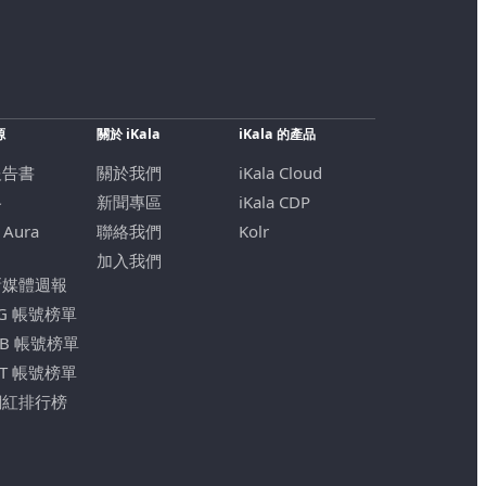
源
關於 iKala
iKala 的產品
報告書
關於我們
iKala Cloud
格
新聞專區
iKala CDP
 Aura
聯絡我們
Kolr
加入我們
新媒體週報
IG 帳號榜單
FB 帳號榜單
YT 帳號榜單
網紅排行榜