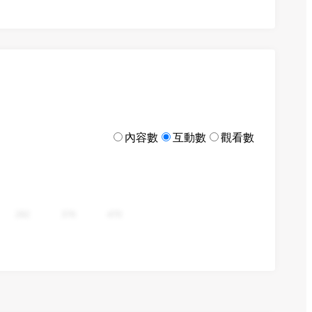
內容數
互動數
觀看數
282
376
470