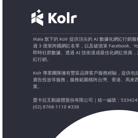
iKala 旗下的 Kolr 提供頂尖的 AI 數據化網紅
過 3 億筆跨國網紅名單，以及破億筆 Facebook、YouTu
即時社群數據。透過 AI 技術達成最佳化網紅推薦
紅行銷。
Kolr 專業團隊擁有豐富品牌客戶服務經驗，提供
廣告投放等服務，服務範圍橫跨台灣、香港、馬來
業。
愛卡拉互動媒體股份有限公司
｜
統一編號：533424
(02) 8768-1110 #338