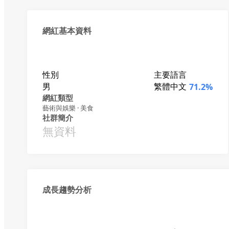
網紅基本資料
性別
主要語言
男
繁體中文
71.2%
網紅類型
藝術與娛樂 · 美食
社群簡介
無資料
成長趨勢分析