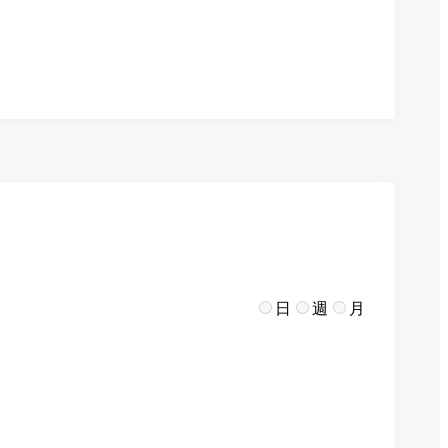
日
週
月