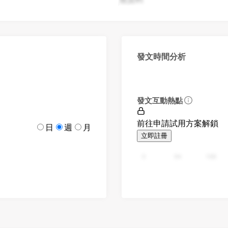
發文時間分析
發文互動熱點
前往申請試用方案解鎖
日
週
月
立即註冊
0
94
188