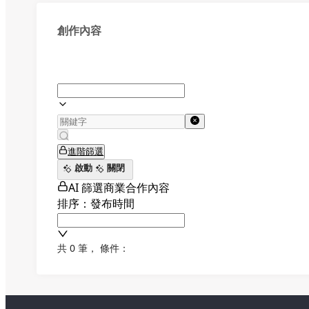
創作內容
進階篩選
啟動
關閉
AI 篩選商業合作內容
排序：發布時間
共 0 筆
，
條件：