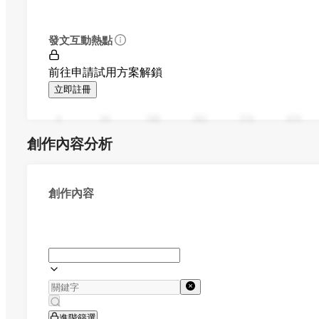
發文互動熱點
前往申請試用方案解鎖
立即註冊
0
94
188
282
376
470
創作內容分析
創作內容
進階篩選