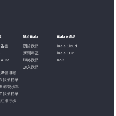
源
關於 iKala
iKala 的產品
報告書
關於我們
iKala Cloud
格
新聞專區
iKala CDP
 Aura
聯絡我們
Kolr
加入我們
新媒體週報
IG 帳號榜單
FB 帳號榜單
YT 帳號榜單
網紅排行榜