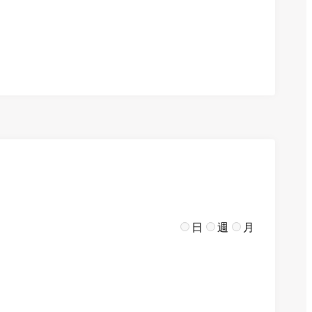
日
週
月