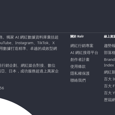
關於 Kolr
線上資
行銷服務。獨家 AI 網紅數據資料庫囊括超
be、Instagram、TikTok、X
網紅行銷專案
趨勢
，用數據打造精準、卓越的成效型網
AI 網紅搜尋平台
部落
創作者計畫
Brand
Index
包括行銷企劃、網紅媒合對接、數位
使用條款
西亞、日本，成功服務超過上萬家企
網紅
隱私權保護
百大 
聯絡我們
百大 
56
百大 
歷屆