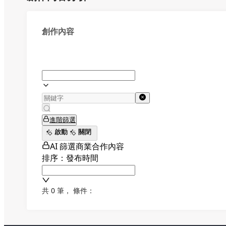
創作內容
進階篩選
啟動
關閉
AI 篩選商業合作內容
排序：發布時間
共 0 筆
，
條件：