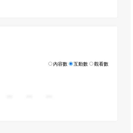
內容數
互動數
觀看數
282
376
470