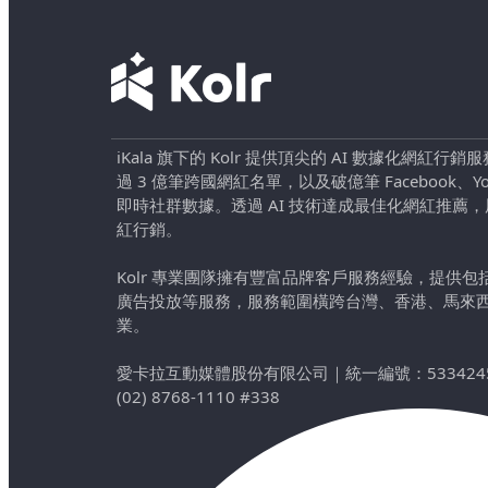
iKala 旗下的 Kolr 提供頂尖的 AI 數據化網紅
過 3 億筆跨國網紅名單，以及破億筆 Facebook、YouTu
即時社群數據。透過 AI 技術達成最佳化網紅推薦
紅行銷。
Kolr 專業團隊擁有豐富品牌客戶服務經驗，提供
廣告投放等服務，服務範圍橫跨台灣、香港、馬來
業。
愛卡拉互動媒體股份有限公司
｜
統一編號：533424
(02) 8768-1110 #338