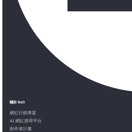
關於 Kolr
網紅行銷專案
AI 網紅搜尋平台
創作者計畫