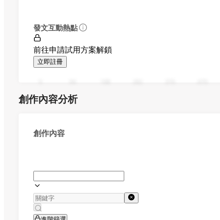
發文互動熱點
前往申請試用方案解鎖
立即註冊
0
94
188
282
376
470
創作內容分析
創作內容
進階篩選