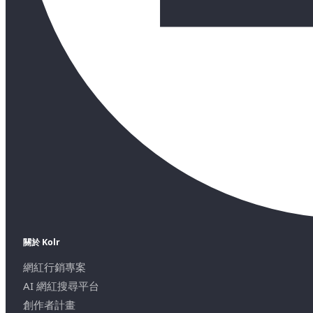
關於 Kolr
網紅行銷專案
AI 網紅搜尋平台
創作者計畫