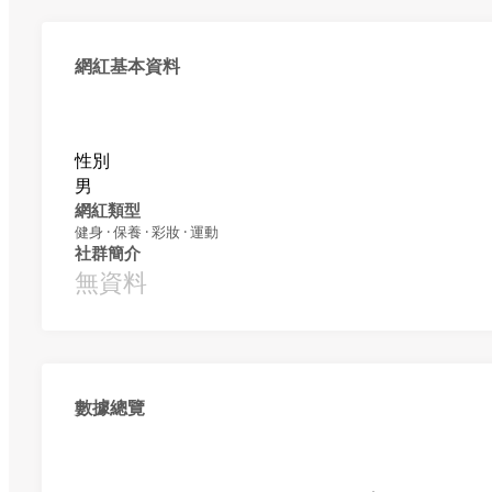
網紅基本資料
性別
男
網紅類型
健身 · 保養 · 彩妝 · 運動
社群簡介
無資料
數據總覽