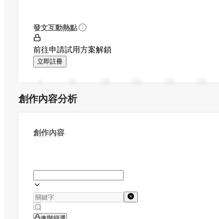
發文互動熱點
前往申請試用方案解鎖
立即註冊
0
94
188
282
376
470
創作內容分析
創作內容
進階篩選