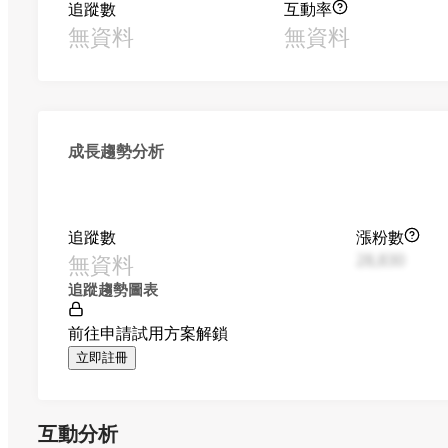
追蹤數
互動率
無資料
無資料
成長趨勢分析
追蹤數
漲粉數
無資料
28,830
追蹤趨勢圖表
前往申請試用方案解鎖
立即註冊
互動分析