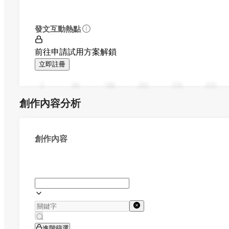
發文互動熱點
前往申請試用方案解鎖
立即註冊
0
94
188
282
376
470
創作內容分析
創作內容
進階篩選