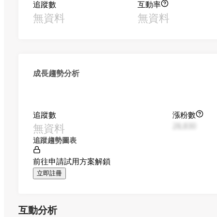
追蹤數
互動率
無資料
無資料
成長趨勢分析
追蹤數
漲粉數
無資料
28,830
追蹤趨勢圖表
前往申請試用方案解鎖
立即註冊
互動分析