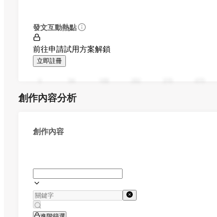
發文互動熱點
前往申請試用方案解鎖
立即註冊
0
94
188
282
376
470
創作內容分析
創作內容
進階篩選