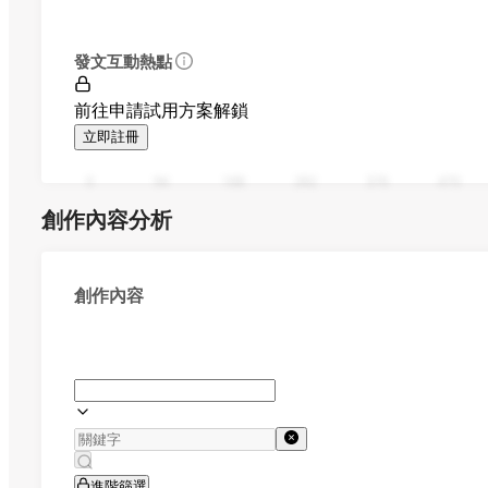
發文互動熱點
前往申請試用方案解鎖
立即註冊
0
94
188
282
376
470
創作內容分析
創作內容
進階篩選