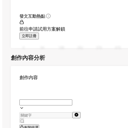
發文互動熱點
前往申請試用方案解鎖
立即註冊
0
94
188
282
376
470
創作內容分析
創作內容
進階篩選