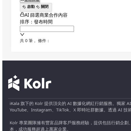
啟動
關閉
AI 篩選商業合作內容
排序：發布時間
共 0 筆
，
條件：
iKala 旗下的 Kolr 提供頂尖的 AI 數據化網紅行銷服務。獨家
YouTube、Instagram、TikTok、X 即時社群數據。
Kolr 專業團隊擁有豐富品牌客戶服務經驗，提供包括行銷
本，成功服務超過上萬家企業。