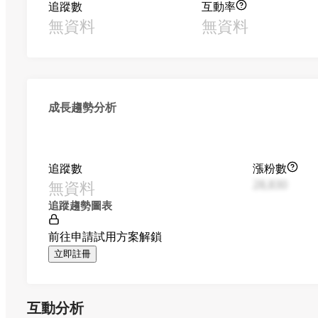
追蹤數
互動率
無資料
無資料
成長趨勢分析
追蹤數
漲粉數
無資料
28,830
追蹤趨勢圖表
前往申請試用方案解鎖
立即註冊
互動分析