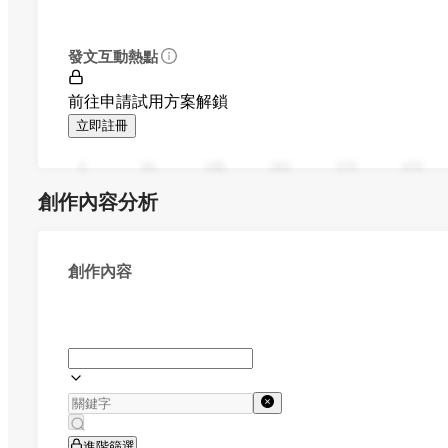
發文互動熱點
前往申請試用方案解鎖
立即註冊
0
94
188
282
376
470
創作內容分析
創作內容
進階篩選