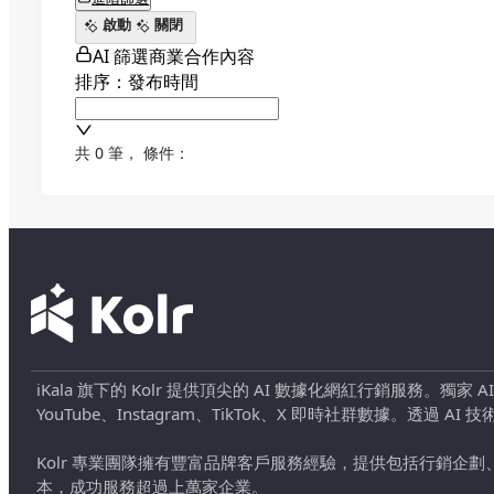
啟動
關閉
AI 篩選商業合作內容
排序：發布時間
共 0 筆
，
條件：
iKala 旗下的 Kolr 提供頂尖的 AI 數據化網紅行銷服務。獨家
YouTube、Instagram、TikTok、X 即時社群數據。
Kolr 專業團隊擁有豐富品牌客戶服務經驗，提供包括行銷
本，成功服務超過上萬家企業。