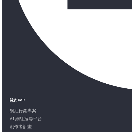
關於 Kolr
網紅行銷專案
AI 網紅搜尋平台
創作者計畫