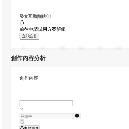
發文互動熱點
前往申請試用方案解鎖
立即註冊
0
94
188
282
376
470
創作內容分析
創作內容
進階篩選