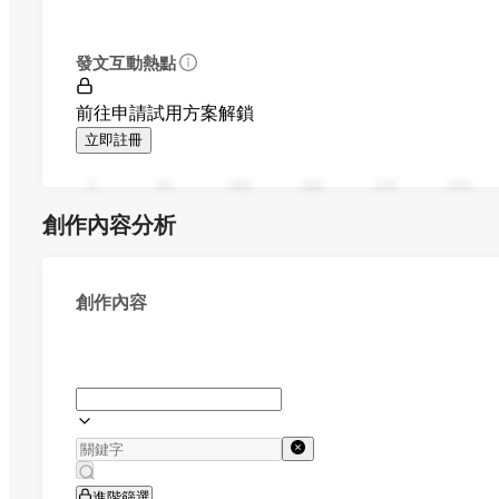
發文互動熱點
前往申請試用方案解鎖
立即註冊
0
94
188
282
376
470
創作內容分析
創作內容
進階篩選