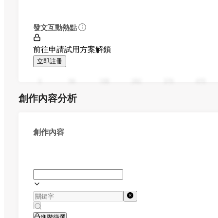
發文互動熱點
前往申請試用方案解鎖
立即註冊
0
94
188
282
376
470
創作內容分析
創作內容
進階篩選