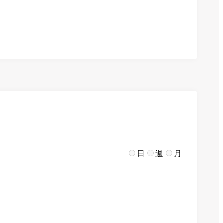
日
週
月