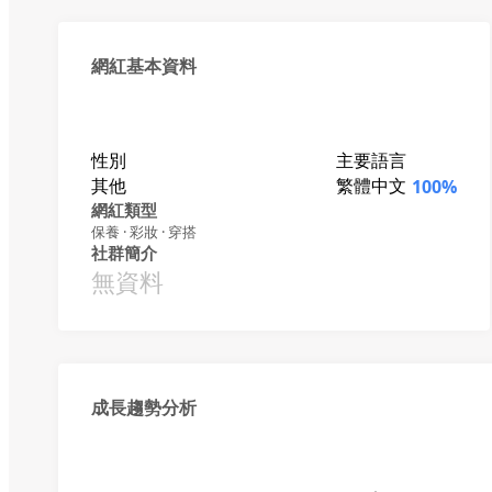
網紅基本資料
性別
主要語言
其他
繁體中文
100%
網紅類型
保養 · 彩妝 · 穿搭
社群簡介
無資料
成長趨勢分析