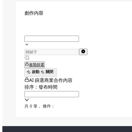
創作內容
進階篩選
啟動
關閉
AI 篩選商業合作內容
排序：發布時間
共 0 筆
，
條件：