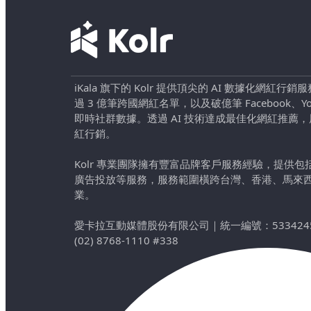
iKala 旗下的 Kolr 提供頂尖的 AI 數據化網紅
過 3 億筆跨國網紅名單，以及破億筆 Facebook、YouTu
即時社群數據。透過 AI 技術達成最佳化網紅推薦
紅行銷。
Kolr 專業團隊擁有豐富品牌客戶服務經驗，提供
廣告投放等服務，服務範圍橫跨台灣、香港、馬來
業。
愛卡拉互動媒體股份有限公司
｜
統一編號：533424
(02) 8768-1110 #338