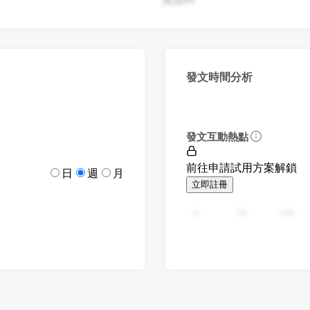
發文時間分析
發文互動熱點
前往申請試用方案解鎖
日
週
月
立即註冊
0
94
188