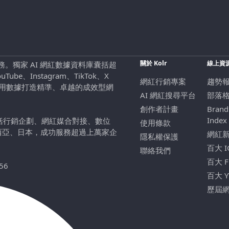
關於 Kolr
線上資
行銷服務。獨家 AI 網紅數據資料庫囊括超
be、Instagram、TikTok、X
網紅行銷專案
趨勢
，用數據打造精準、卓越的成效型網
AI 網紅搜尋平台
部落
創作者計畫
Brand
Index
包括行銷企劃、網紅媒合對接、數位
使用條款
西亞、日本，成功服務超過上萬家企
網紅
隱私權保護
百大 
聯絡我們
百大 
56
百大 
歷屆