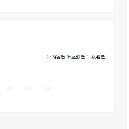
內容數
互動數
觀看數
282
376
470