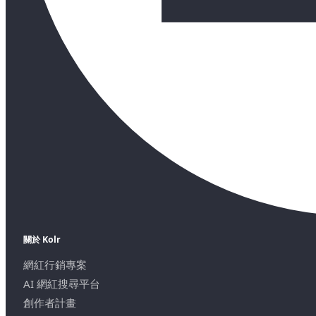
關於 Kolr
網紅行銷專案
AI 網紅搜尋平台
創作者計畫