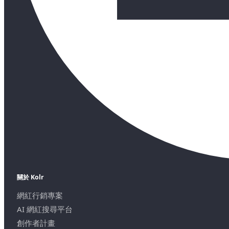
關於 Kolr
網紅行銷專案
AI 網紅搜尋平台
創作者計畫