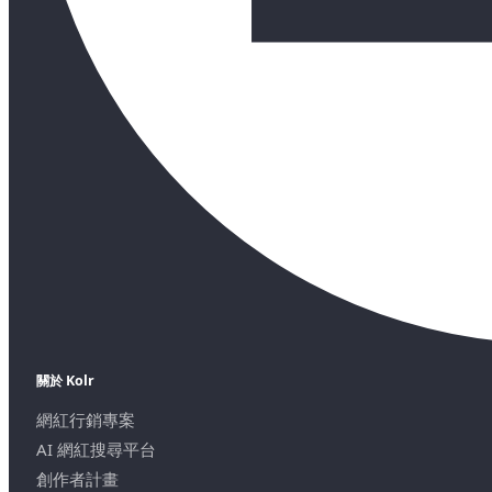
關於 Kolr
網紅行銷專案
AI 網紅搜尋平台
創作者計畫