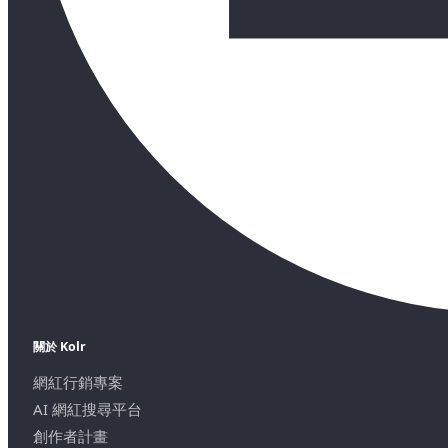
關於 Kolr
網紅行銷專案
AI 網紅搜尋平台
創作者計畫