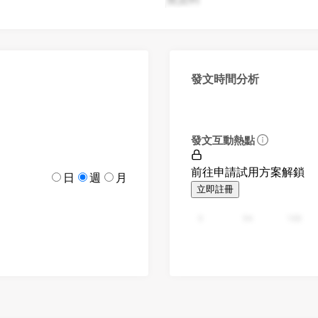
發文時間分析
發文互動熱點
前往申請試用方案解鎖
日
週
月
立即註冊
0
94
188