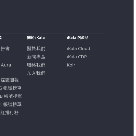
源
關於 iKala
iKala 的產品
報告書
關於我們
iKala Cloud
格
新聞專區
iKala CDP
 Aura
聯絡我們
Kolr
加入我們
新媒體週報
IG 帳號榜單
FB 帳號榜單
YT 帳號榜單
網紅排行榜