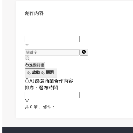
創作內容
進階篩選
啟動
關閉
AI 篩選商業合作內容
排序：發布時間
共 0 筆
，
條件：