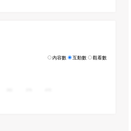
內容數
互動數
觀看數
282
376
470