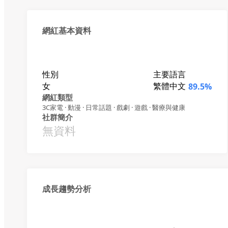
網紅基本資料
性別
主要語言
女
繁體中文
89.5%
網紅類型
3C家電 · 動漫 · 日常話題 · 戲劇 · 遊戲 · 醫療與健康
社群簡介
無資料
成長趨勢分析