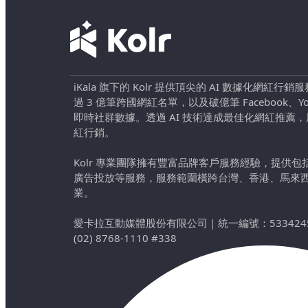
iKala 旗下的 Kolr 提供頂尖的 AI 數據化網紅
過 3 億筆跨國網紅名單，以及破億筆 Facebook、YouTu
即時社群數據。透過 AI 技術達成最佳化網紅推薦
紅行銷。
Kolr 專業團隊擁有豐富品牌客戶服務經驗，提供
廣告投放等服務，服務範圍橫跨台灣、香港、馬來
業。
愛卡拉互動媒體股份有限公司
｜
統一編號：533424
(02) 8768-1110 #338