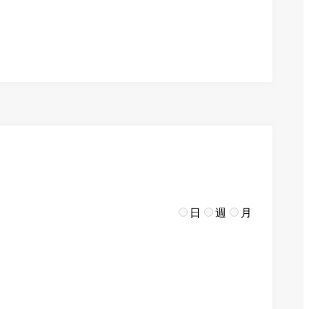
日
週
月