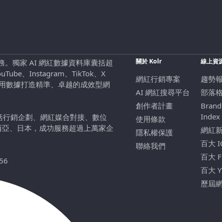
關於 Kolr
線上資
行銷服務。獨家 AI 網紅數據資料庫囊括超
be、Instagram、TikTok、X
網紅行銷專案
趨勢
，用數據打造精準、卓越的成效型網
AI 網紅搜尋平台
部落
創作者計畫
Brand
Index
包括行銷企劃、網紅媒合對接、數位
使用條款
西亞、日本，成功服務超過上萬家企
網紅
隱私權保護
百大 
聯絡我們
百大 
56
百大 
歷屆