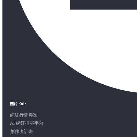
關於 Kolr
網紅行銷專案
AI 網紅搜尋平台
創作者計畫