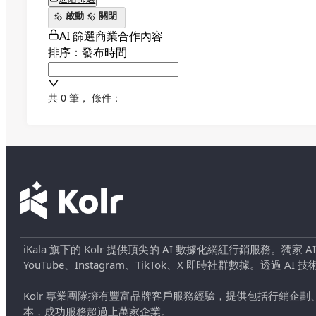
啟動
關閉
AI 篩選商業合作內容
排序：發布時間
共 0 筆
，
條件：
iKala 旗下的 Kolr 提供頂尖的 AI 數據化網紅行銷服務。獨家
YouTube、Instagram、TikTok、X 即時社群數據。
Kolr 專業團隊擁有豐富品牌客戶服務經驗，提供包括行銷
本，成功服務超過上萬家企業。