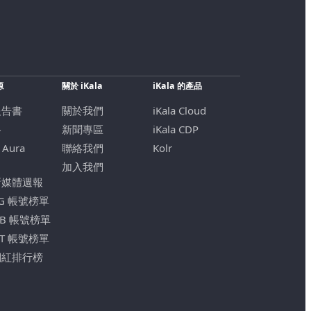
源
關於 iKala
iKala 的產品
報告書
關於我們
iKala Cloud
格
新聞專區
iKala CDP
 Aura
聯絡我們
Kolr
加入我們
新媒體週報
IG 帳號榜單
FB 帳號榜單
YT 帳號榜單
網紅排行榜