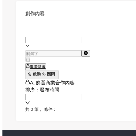
創作內容
進階篩選
啟動
關閉
AI 篩選商業合作內容
排序：發布時間
共 0 筆
，
條件：