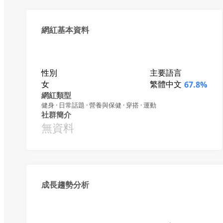
網紅基本資料
性別
主要語言
女
繁體中文
67.8%
網紅類型
健身 · 日常話題 · 營養與保健 · 穿搭 · 運動
社群簡介
無資料
成長趨勢分析