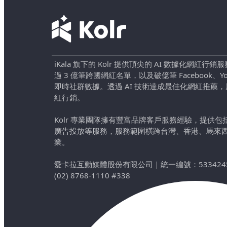
iKala 旗下的 Kolr 提供頂尖的 AI 數據化網紅
過 3 億筆跨國網紅名單，以及破億筆 Facebook、YouTu
即時社群數據。透過 AI 技術達成最佳化網紅推薦
紅行銷。
Kolr 專業團隊擁有豐富品牌客戶服務經驗，提供
廣告投放等服務，服務範圍橫跨台灣、香港、馬來
業。
愛卡拉互動媒體股份有限公司
｜
統一編號：533424
(02) 8768-1110 #338