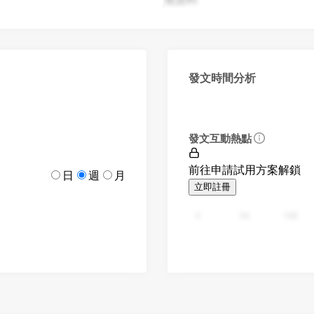
發文時間分析
發文互動熱點
前往申請試用方案解鎖
日
週
月
立即註冊
0
94
188