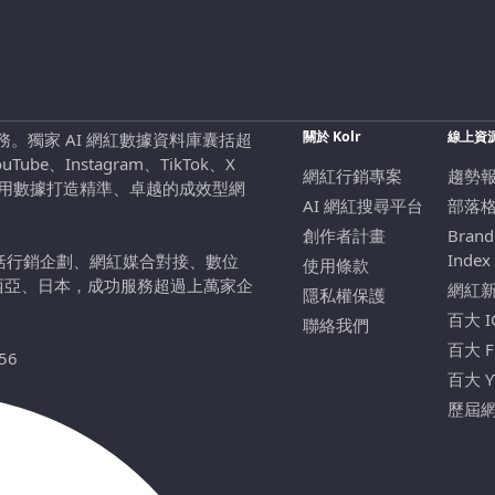
關於 Kolr
線上資
行銷服務。獨家 AI 網紅數據資料庫囊括超
be、Instagram、TikTok、X
網紅行銷專案
趨勢
，用數據打造精準、卓越的成效型網
AI 網紅搜尋平台
部落
創作者計畫
Brand
Index
包括行銷企劃、網紅媒合對接、數位
使用條款
西亞、日本，成功服務超過上萬家企
網紅
隱私權保護
百大 
聯絡我們
百大 
56
百大 
歷屆