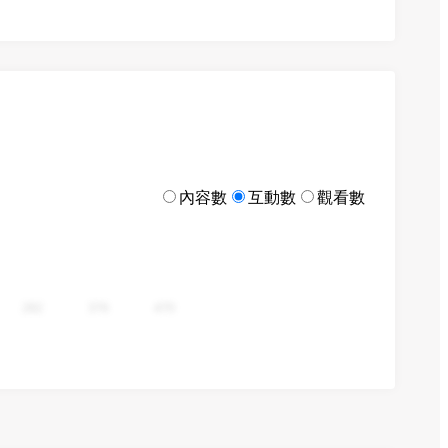
內容數
互動數
觀看數
282
376
470