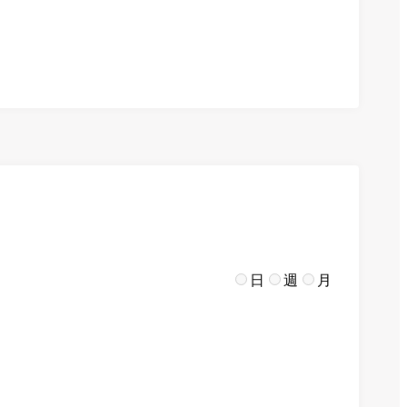
日
週
月