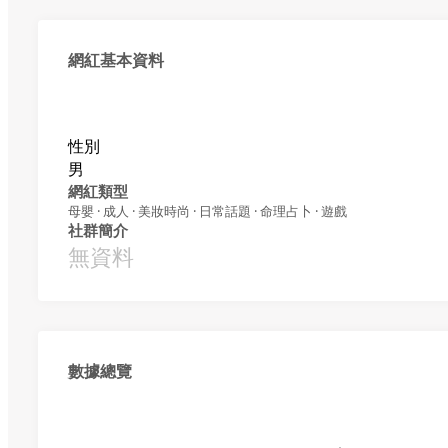
網紅基本資料
性別
男
網紅類型
母嬰 · 成人 · 美妝時尚 · 日常話題 · 命理占卜 · 遊戲
社群簡介
無資料
數據總覽