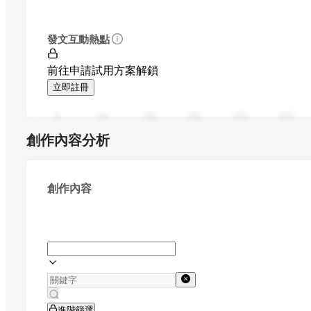
發文互動熱點
前往申請試用方案解鎖
立即註冊
0
94
188
282
376
470
創作內容分析
創作內容
進階篩選