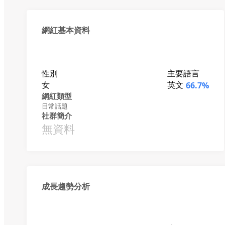
網紅基本資料
性別
主要語言
女
英文
66.7%
網紅類型
日常話題
社群簡介
無資料
成長趨勢分析