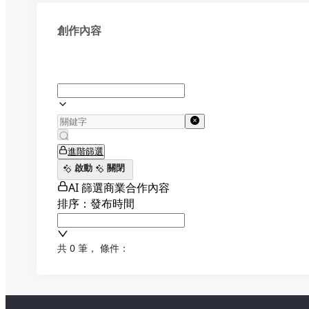
創作內容
進階篩選
啟動
關閉
AI 篩選商業合作內容
排序：發布時間
共 0 筆
，
條件：