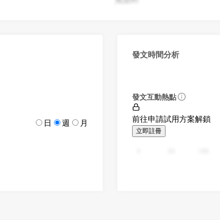
發文時間分析
發文互動熱點
前往申請試用方案解鎖
日
週
月
立即註冊
0
94
188