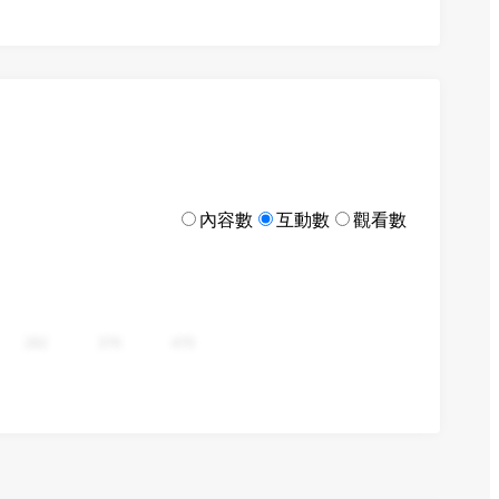
內容數
互動數
觀看數
282
376
470