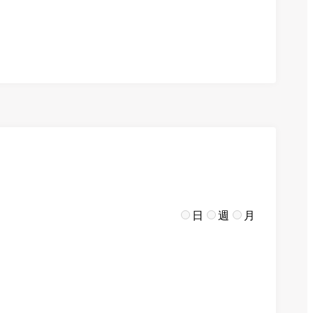
日
週
月