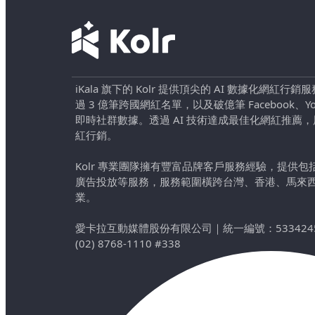
iKala 旗下的 Kolr 提供頂尖的 AI 數據化網紅
過 3 億筆跨國網紅名單，以及破億筆 Facebook、YouTu
即時社群數據。透過 AI 技術達成最佳化網紅推薦
紅行銷。
Kolr 專業團隊擁有豐富品牌客戶服務經驗，提供
廣告投放等服務，服務範圍橫跨台灣、香港、馬來
業。
愛卡拉互動媒體股份有限公司
｜
統一編號：533424
(02) 8768-1110 #338