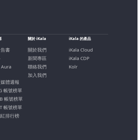
源
關於 iKala
iKala 的產品
報告書
關於我們
iKala Cloud
格
新聞專區
iKala CDP
 Aura
聯絡我們
Kolr
加入我們
新媒體週報
IG 帳號榜單
FB 帳號榜單
YT 帳號榜單
網紅排行榜