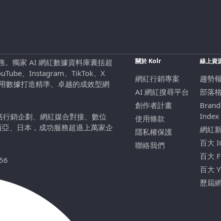
關於 Kolr
線上資
行銷服務。獨家 AI 網紅數據資料庫囊括超
be、Instagram、TikTok、X
網紅行銷專案
趨勢
，用數據打造精準、卓越的成效型網
AI 網紅搜尋平台
部落
創作者計畫
Brand
Index
包括行銷企劃、網紅媒合對接、數位
使用條款
西亞、日本，成功服務超過上萬家企
網紅
隱私權保護
百大 
聯絡我們
百大 
56
百大 
歷屆