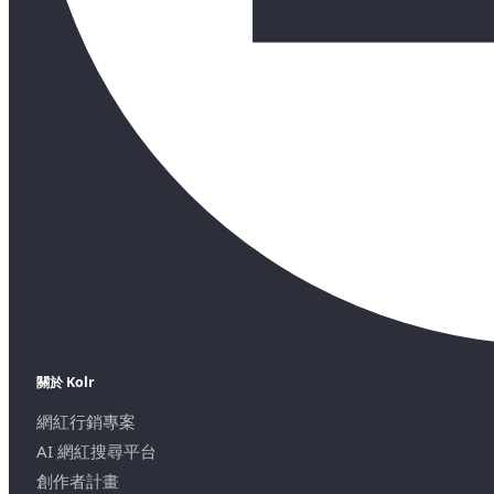
關於 Kolr
網紅行銷專案
AI 網紅搜尋平台
創作者計畫