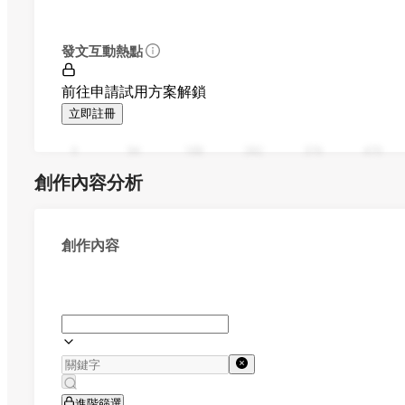
發文互動熱點
前往申請試用方案解鎖
立即註冊
0
94
188
282
376
470
創作內容分析
創作內容
進階篩選