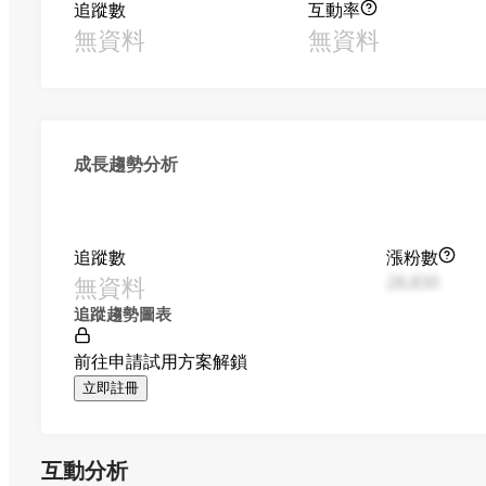
追蹤數
互動率
無資料
無資料
成長趨勢分析
追蹤數
漲粉數
無資料
28,830
追蹤趨勢圖表
前往申請試用方案解鎖
立即註冊
互動分析