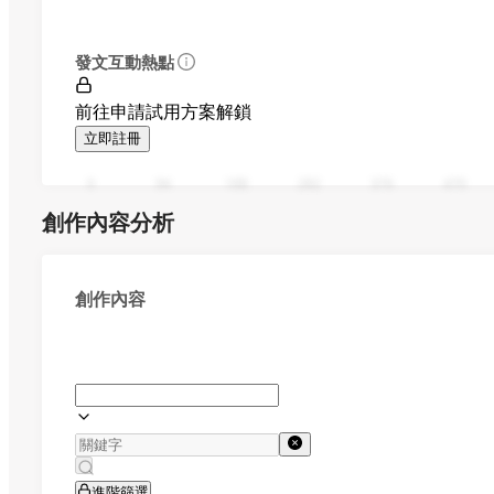
發文互動熱點
前往申請試用方案解鎖
立即註冊
0
94
188
282
376
470
創作內容分析
創作內容
進階篩選