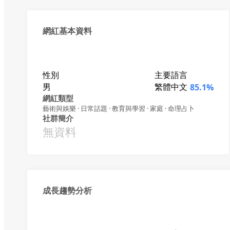
網紅基本資料
性別
主要語言
男
繁體中文
85.1%
網紅類型
藝術與娛樂 · 日常話題 · 教育與學習 · 家庭 · 命理占卜
社群簡介
無資料
成長趨勢分析