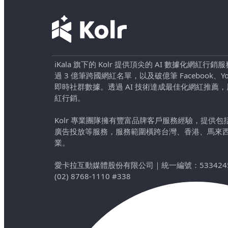
iKala 旗下的 Kolr 提供頂尖的 AI 數據化網紅
過 3 億筆跨國網紅名單，以及破億筆 Facebook、YouTu
即時社群數據。透過 AI 技術達成最佳化網紅推薦
紅行銷。
Kolr 專業團隊擁有豐富品牌客戶服務經驗，提供
廣告投放等服務，服務範圍橫跨台灣、香港、馬來
業。
愛卡拉互動媒體股份有限公司
｜
統一編號：533424
(02) 8768-1110 #338