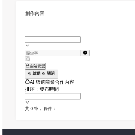
創作內容
進階篩選
啟動
關閉
AI 篩選商業合作內容
排序：發布時間
共 0 筆
，
條件：