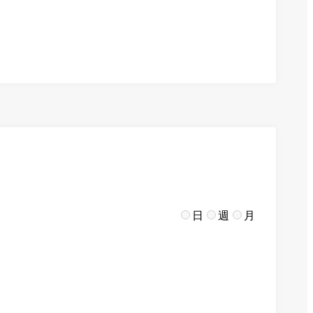
日
週
月