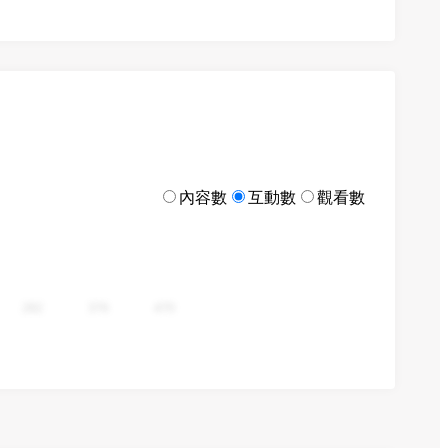
內容數
互動數
觀看數
282
376
470