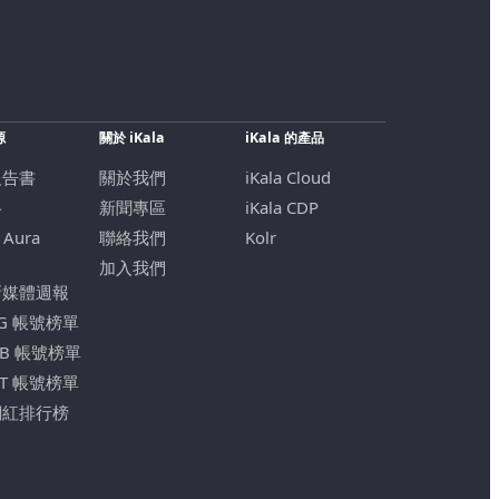
源
關於 iKala
iKala 的產品
報告書
關於我們
iKala Cloud
格
新聞專區
iKala CDP
 Aura
聯絡我們
Kolr
加入我們
新媒體週報
IG 帳號榜單
FB 帳號榜單
YT 帳號榜單
網紅排行榜