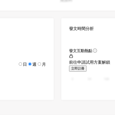
發文時間分析
發文互動熱點
前往申請試用方案解鎖
日
週
月
立即註冊
0
94
188