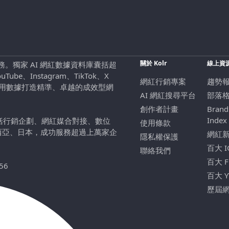
關於 Kolr
線上資
行銷服務。獨家 AI 網紅數據資料庫囊括超
be、Instagram、TikTok、X
網紅行銷專案
趨勢
，用數據打造精準、卓越的成效型網
AI 網紅搜尋平台
部落
創作者計畫
Brand
Index
包括行銷企劃、網紅媒合對接、數位
使用條款
西亞、日本，成功服務超過上萬家企
網紅
隱私權保護
百大 
聯絡我們
百大 
56
百大 
歷屆