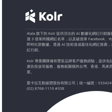
iKala 旗下的 Kolr 提供頂尖的 AI 數據化網紅
過 3 億筆跨國網紅名單，以及破億筆 Facebook、YouTu
即時社群數據。透過 AI 技術達成最佳化網紅推薦
紅行銷。
Kolr 專業團隊擁有豐富品牌客戶服務經驗，提供
廣告投放等服務，服務範圍橫跨台灣、香港、馬來
業。
愛卡拉互動媒體股份有限公司
｜
統一編號：533424
(02) 8768-1110 #338