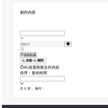
創作內容
進階篩選
啟動
關閉
AI 篩選商業合作內容
排序：發布時間
共 0 筆
，
條件：