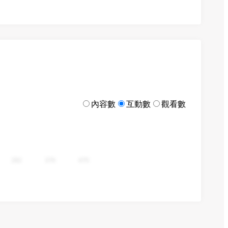
內容數
互動數
觀看數
282
376
470