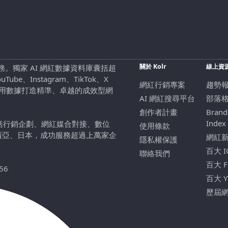
關於 Kolr
線上資
行銷服務。獨家 AI 網紅數據資料庫囊括超
be、Instagram、TikTok、X
網紅行銷專案
趨勢
，用數據打造精準、卓越的成效型網
AI 網紅搜尋平台
部落
創作者計畫
Brand
Index
包括行銷企劃、網紅媒合對接、數位
使用條款
西亞、日本，成功服務超過上萬家企
網紅
隱私權保護
百大 
聯絡我們
百大 
56
百大 
歷屆