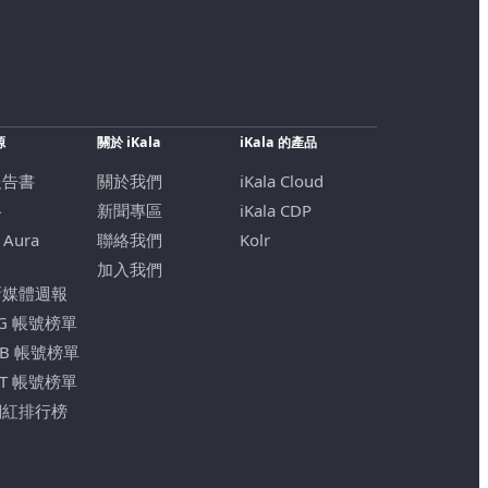
源
關於 iKala
iKala 的產品
報告書
關於我們
iKala Cloud
格
新聞專區
iKala CDP
 Aura
聯絡我們
Kolr
加入我們
新媒體週報
IG 帳號榜單
FB 帳號榜單
YT 帳號榜單
網紅排行榜