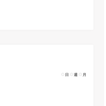
日
週
月