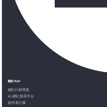
關於 Kolr
網紅行銷專案
AI 網紅搜尋平台
創作者計畫