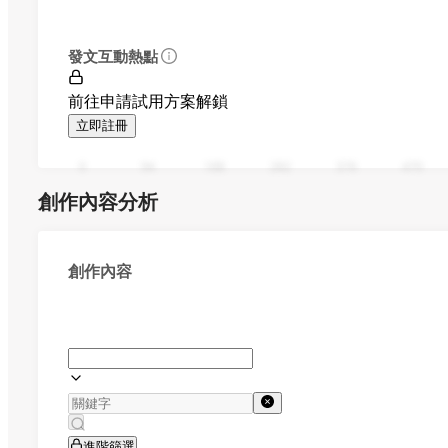
發文互動熱點
前往申請試用方案解鎖
立即註冊
0
94
188
282
376
470
創作內容分析
創作內容
進階篩選