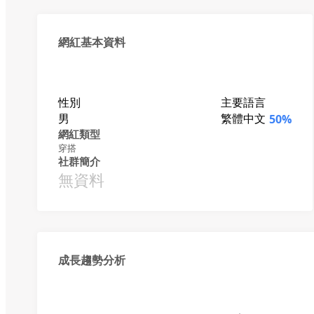
網紅基本資料
性別
主要語言
男
繁體中文
50%
網紅類型
穿搭
社群簡介
無資料
成長趨勢分析