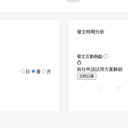
發文時間分析
發文互動熱點
前往申請試用方案解鎖
日
週
月
立即註冊
0
94
188