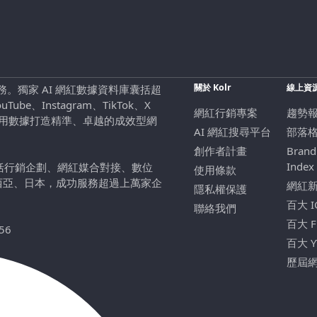
關於 Kolr
線上資
行銷服務。獨家 AI 網紅數據資料庫囊括超
be、Instagram、TikTok、X
網紅行銷專案
趨勢
，用數據打造精準、卓越的成效型網
AI 網紅搜尋平台
部落
創作者計畫
Brand
Index
包括行銷企劃、網紅媒合對接、數位
使用條款
西亞、日本，成功服務超過上萬家企
網紅
隱私權保護
百大 
聯絡我們
百大 
56
百大 
歷屆