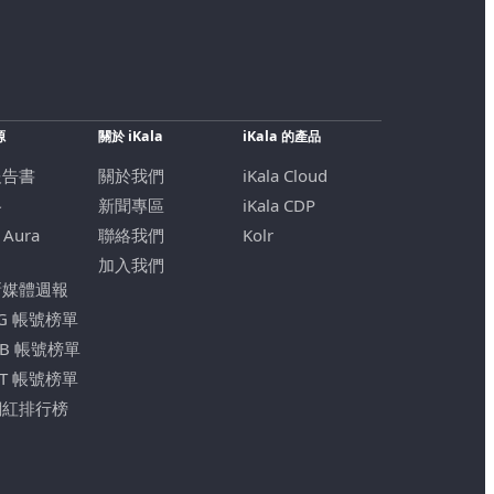
源
關於 iKala
iKala 的產品
報告書
關於我們
iKala Cloud
格
新聞專區
iKala CDP
 Aura
聯絡我們
Kolr
加入我們
新媒體週報
IG 帳號榜單
FB 帳號榜單
YT 帳號榜單
網紅排行榜