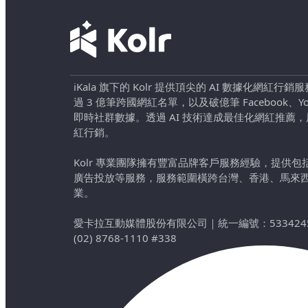
iKala 旗下的 Kolr 提供頂尖的 AI 數據化網紅
過 3 億筆跨國網紅名單，以及破億筆 Facebook、YouTu
即時社群數據。透過 AI 技術達成最佳化網紅推薦
紅行銷。
Kolr 專業團隊擁有豐富品牌客戶服務經驗，提供
廣告投放等服務，服務範圍橫跨台灣、香港、馬來
業。
愛卡拉互動媒體股份有限公司
｜
統一編號：533424
(02) 8768-1110 #338