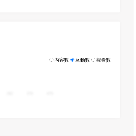
內容數
互動數
觀看數
282
376
470