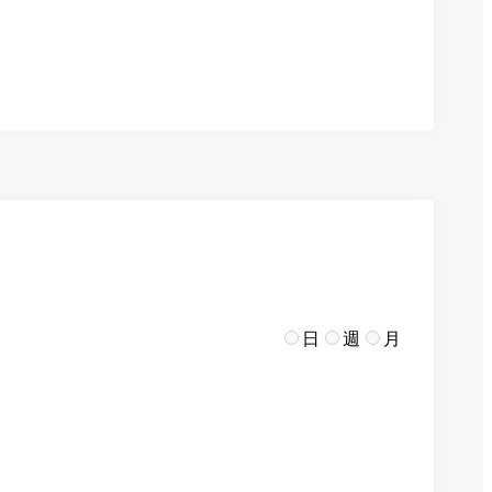
日
週
月