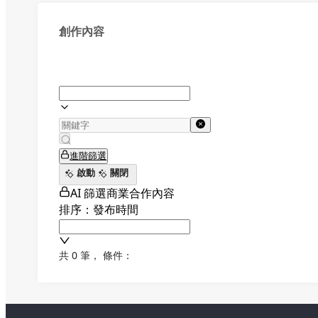
創作內容
進階篩選
啟動
關閉
AI 篩選商業合作內容
排序：發布時間
共 0 筆
，
條件：