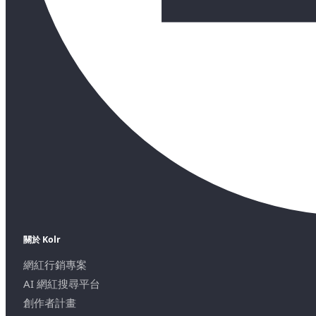
關於 Kolr
網紅行銷專案
AI 網紅搜尋平台
創作者計畫