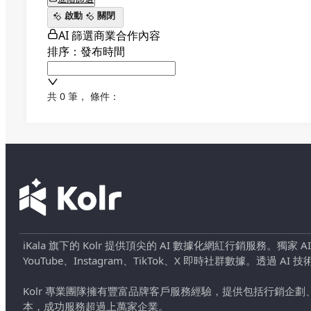
啟動
關閉
AI 篩選商業合作內容
排序：發布時間
共 0 筆
，
條件：
iKala 旗下的 Kolr 提供頂尖的 AI 數據化網紅行銷服務。獨家
YouTube、Instagram、TikTok、X 即時社群數據。
Kolr 專業團隊擁有豐富品牌客戶服務經驗，提供包括行銷
本，成功服務超過上萬家企業。