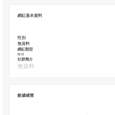
網紅基本資料
性別
無資料
網紅類型
棒球
社群簡介
無資料
數據總覽