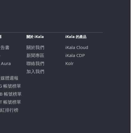
源
關於 iKala
iKala 的產品
報告書
關於我們
iKala Cloud
格
新聞專區
iKala CDP
 Aura
聯絡我們
Kolr
加入我們
新媒體週報
IG 帳號榜單
FB 帳號榜單
YT 帳號榜單
網紅排行榜