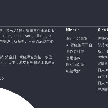
關於 Kolr
線上資
行銷服務。獨家 AI 網紅數據資料庫囊括超
be、Instagram、TikTok、X
網紅行銷專案
趨勢
，用數據打造精準、卓越的成效型網
AI 網紅搜尋平台
部落
創作者計畫
Brand
Index
包括行銷企劃、網紅媒合對接、數位
使用條款
西亞、日本，成功服務超過上萬家企
網紅
隱私權保護
百大 
聯絡我們
百大 
56
百大 
歷屆