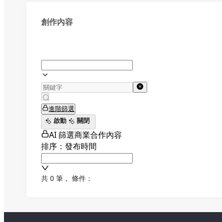
創作內容
進階篩選
啟動
關閉
AI 篩選商業合作內容
排序：發布時間
共 0 筆
，
條件：