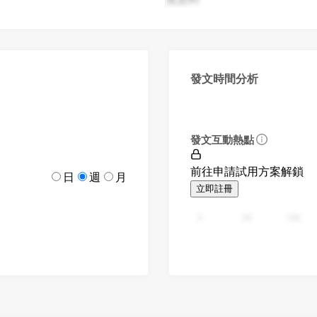
發文時間分析
發文互動熱點
前往申請試用方案解鎖
日
週
月
立即註冊
0
94
188