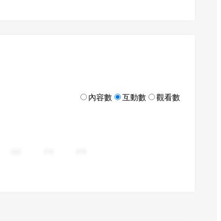
內容數
互動數
觀看數
282
376
470