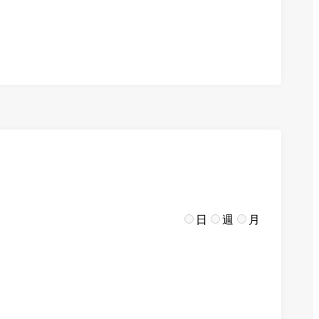
日
週
月