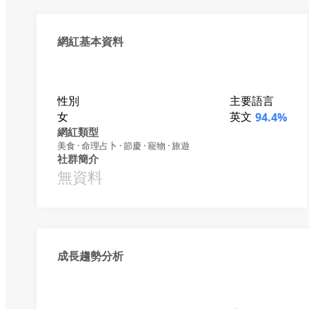
網紅基本資料
性別
主要語言
女
英文
94.4%
網紅類型
美食 · 命理占卜 · 節慶 · 寵物 · 旅遊
社群簡介
無資料
成長趨勢分析