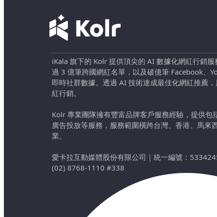
iKala 旗下的 Kolr 提供頂尖的 AI 數據化網紅
過 3 億筆跨國網紅名單，以及破億筆 Facebook、YouTu
即時社群數據。透過 AI 技術達成最佳化網紅推薦
紅行銷。
Kolr 專業團隊擁有豐富品牌客戶服務經驗，提供
廣告投放等服務，服務範圍橫跨台灣、香港、馬來
業。
愛卡拉互動媒體股份有限公司
｜
統一編號：533424
(02) 8768-1110 #338